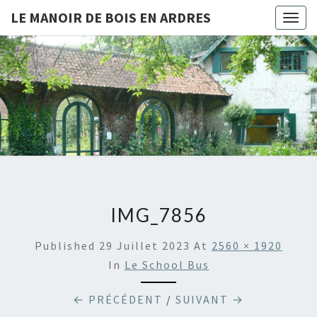
LE MANOIR DE BOIS EN ARDRES
Togg
navig
LE
Chambres
D'hôtes
Et Gîtes
MANOIR
À Bois-
En-
DE BOIS
Ardres
EN
ARDRES
IMG_7856
Published
29 Juillet 2023
At
2560 × 1920
In
Le School Bus
← PRÉCÉDENT
/
SUIVANT →