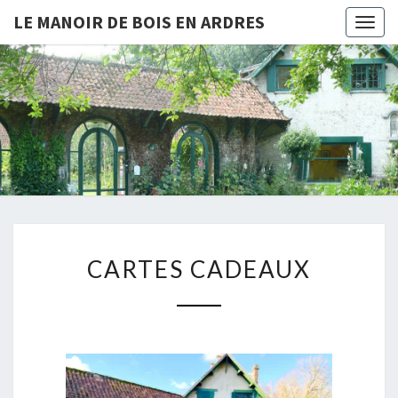
LE MANOIR DE BOIS EN ARDRES
Togg
navig
LE
Chambres
D'hôtes
Et Gîtes
MANOIR
À Bois-
En-
DE BOIS
Ardres
EN
ARDRES
CARTES CADEAUX