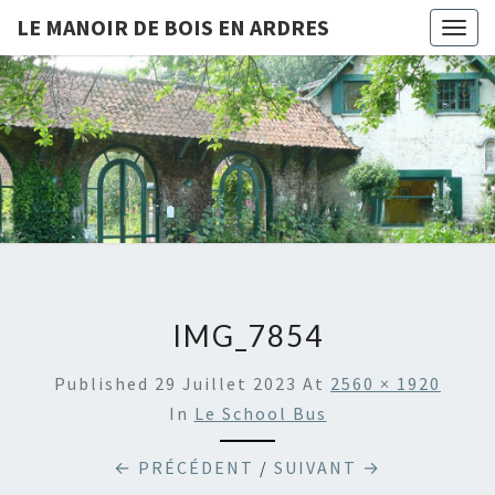
LE MANOIR DE BOIS EN ARDRES
Togg
navig
LE
Chambres
D'hôtes
Et Gîtes
MANOIR
À Bois-
En-
DE BOIS
Ardres
EN
ARDRES
IMG_7854
Published
29 Juillet 2023
At
2560 × 1920
In
Le School Bus
← PRÉCÉDENT
/
SUIVANT →