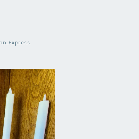
OIS
ES
on Express