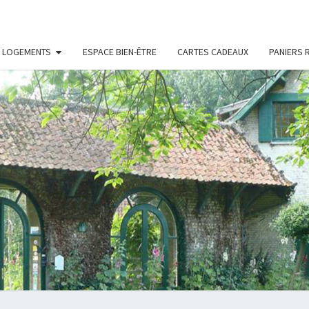
S LOGEMENTS
ESPACE BIEN-ÊTRE
CARTES CADEAUX
PANIERS 
LE
Chambres
D'hôtes
Et Gîtes
À Bois-
MANO
En-
Ardres