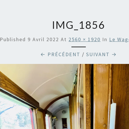
DE B
EN
IMG_1856
ARDR
Published
9 Avril 2022
At
2560 × 1920
In
Le Wag
← PRÉCÉDENT
/
SUIVANT →