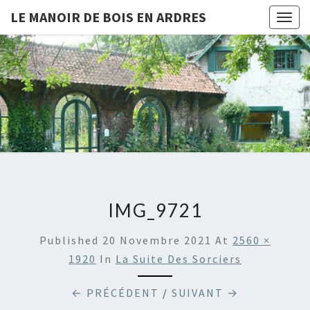
LE MANOIR DE BOIS EN ARDRES
Togg
navig
LE
Chambres
D'hôtes
Et Gîtes
MANOIR
À Bois-
En-
DE BOIS
Ardres
EN
ARDRES
IMG_9721
Published
20 Novembre 2021
At
2560 ×
1920
In
La Suite Des Sorciers
← PRÉCÉDENT
/
SUIVANT →