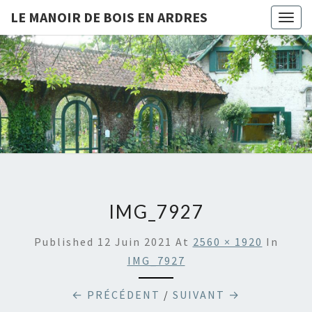
LE MANOIR DE BOIS EN ARDRES
Togg
navig
LE
Chambres
D'hôtes
Et Gîtes
MANOIR
À Bois-
En-
DE BOIS
Ardres
EN
ARDRES
IMG_7927
Published
12 Juin 2021
At
2560 × 1920
In
IMG_7927
← PRÉCÉDENT
/
SUIVANT →