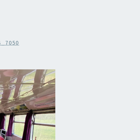
OIS
ES
G_7050