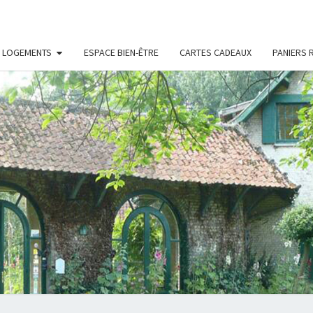
S LOGEMENTS
ESPACE BIEN-ÊTRE
CARTES CADEAUX
PANIERS 
LE
Chambres
D'hôtes
Et Gîtes
À Bois-
MANO
En-
Ardres