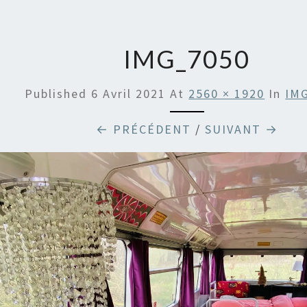
DE B
EN
IMG_7050
ARDR
Published
6 Avril 2021
At
2560 × 1920
In
IM
← PRÉCÉDENT
/
SUIVANT →