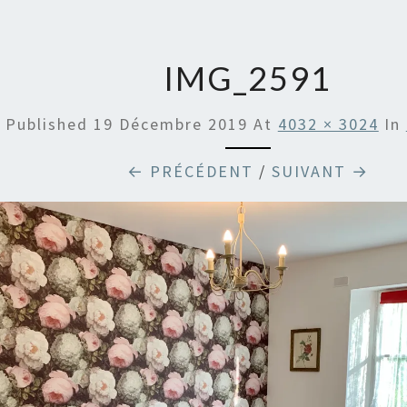
DE B
EN
IMG_2591
ARDR
Published
19 Décembre 2019
At
4032 × 3024
In
← PRÉCÉDENT
/
SUIVANT →