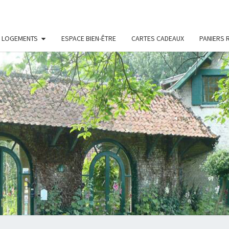
S LOGEMENTS
ESPACE BIEN-ÊTRE
CARTES CADEAUX
PANIERS 
LE
Chambres
D'hôtes
Et Gîtes
À Bois-
MANO
En-
Ardres