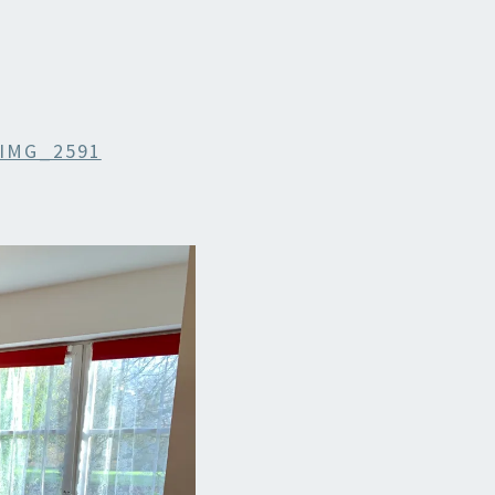
OIS
ES
IMG_2591