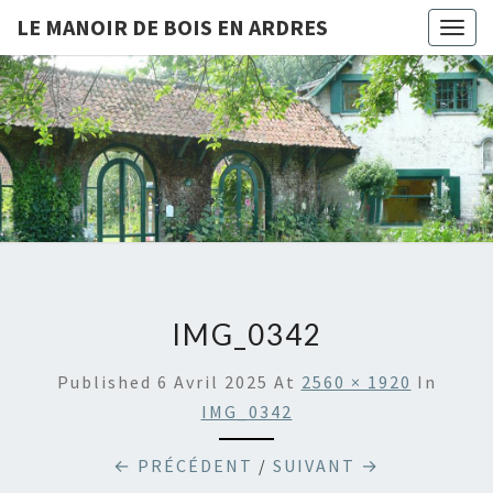
LE MANOIR DE BOIS EN ARDRES
Togg
navig
LE
Chambres
D'hôtes
Et Gîtes
MANOIR
À Bois-
En-
DE BOIS
Ardres
EN
ARDRES
IMG_0342
Published
6 Avril 2025
At
2560 × 1920
In
IMG_0342
← PRÉCÉDENT
/
SUIVANT →