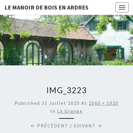
LE MANOIR DE BOIS EN ARDRES
Togg
navig
LE
Chambres
D'hôtes
Et Gîtes
MANOIR
À Bois-
En-
DE BOIS
Ardres
EN
ARDRES
IMG_3223
Published
31 Juillet 2025
At
2560 × 1920
In
La Grange
← PRÉCÉDENT
/
SUIVANT →