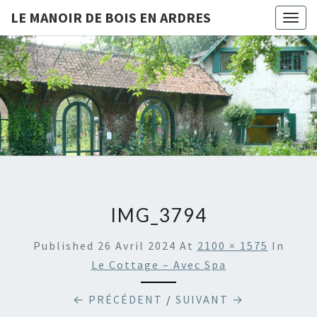
LE MANOIR DE BOIS EN ARDRES
Togg
navig
LE
Chambres
D'hôtes
Et Gîtes
MANOIR
À Bois-
En-
DE BOIS
Ardres
EN
ARDRES
IMG_3794
Published
26 Avril 2024
At
2100 × 1575
In
Le Cottage – Avec Spa
← PRÉCÉDENT
/
SUIVANT →