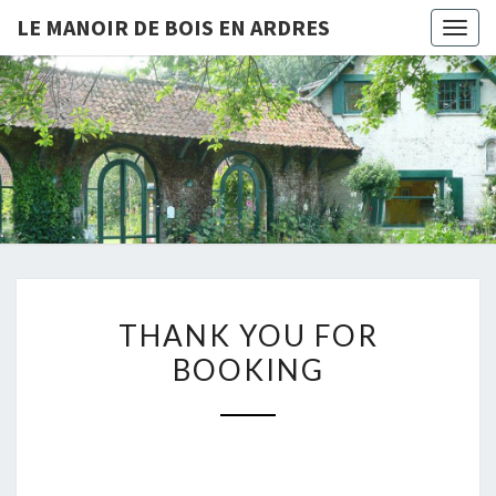
LE MANOIR DE BOIS EN ARDRES
Togg
navig
LE
Chambres
D'hôtes
Et Gîtes
MANOIR
À Bois-
En-
DE BOIS
Ardres
EN
THANK
ARDRES
THANK YOU FOR
YOU
BOOKING
FOR
BOOKING